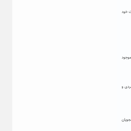
ت خود
موجود
ردی و
شجویان