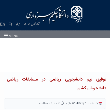
Ski
t
conten
تماس با ما
En
Fr
Ar
MENU
توفیق تیم دانشجویی ریاضی در مسابقات ریاضی
دانشجویان کشور
۲۷ خرداد ۱۳۹۳
👁 ۱۲ بازدید
⏱ ۲ دقیقه مطالعه