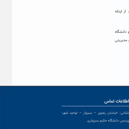
از اینکه
 دانشگاه
 مدیریتی
طلاعات تماس
شانی:
خراسان رضوی – سبزوار – توحید شهر-
ردیس دانشگاه حکیم سبزواری