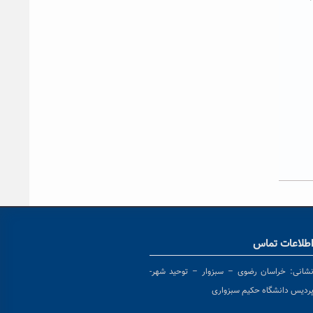
طلاعات تماس
شانی:
خراسان رضوی – سبزوار – توحید شهر-
ردیس دانشگاه حکیم سبزواری