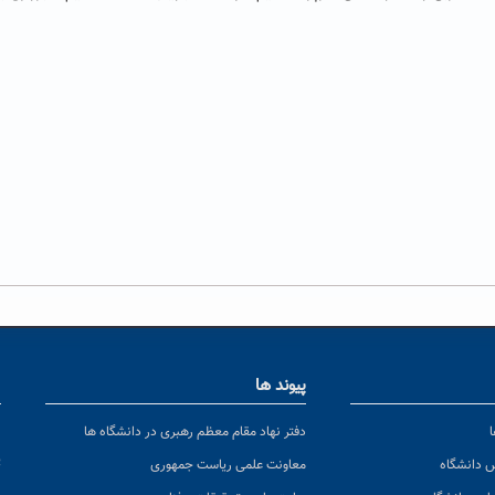
پیوند ها
ا
ن
دفتر نهاد مقام معظم رهبری در دانشگاه ها
پ
س دانشگاه
معاونت علمی ریاست جمهوری