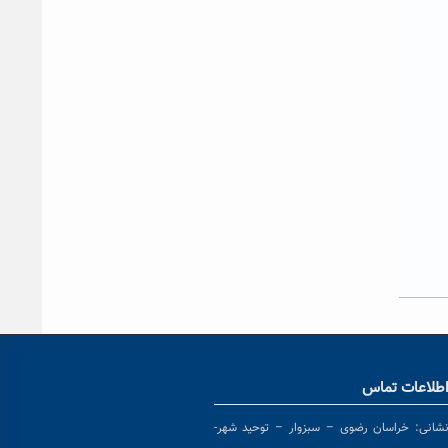
طلاعات تماس
شانی:
خراسان رضوی – سبزوار – توحید شهر-