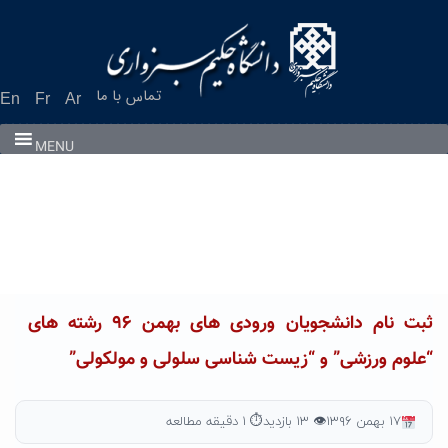
Ski
t
conten
تماس با ما
En
Fr
Ar
MENU
ثبت نام دانشجویان ورودی های بهمن ۹۶ رشته های
“علوم ورزشی” و “زیست شناسی سلولی و مولکولی”
۱۷ بهمن ۱۳۹۶
👁 ۱۳ بازدید
⏱ ۱ دقیقه مطالعه