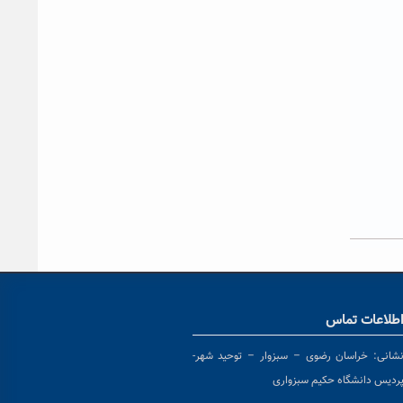
طلاعات تماس
شانی:
خراسان رضوی – سبزوار – توحید شهر-
ردیس دانشگاه حکیم سبزواری