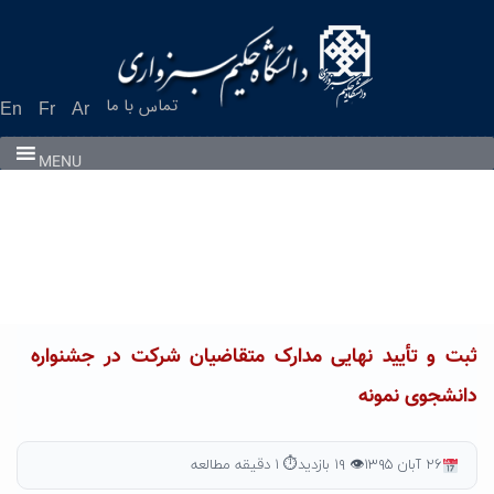
Ski
t
conten
تماس با ما
En
Fr
Ar
MENU
ثبت و تأیید نهایی مدارک متقاضیان شرکت در جشنواره
دانشجوی نمونه
۲۶ آبان ۱۳۹۵
👁 ۱۹ بازدید
⏱ ۱ دقیقه مطالعه