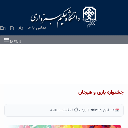
Ski
t
conten
تماس با ما
En
Fr
Ar
MENU
جشنواره بازی و هیجان
۲۰ آبان ۱۳۹۸
👁 ۹ بازدید
⏱ ۱ دقیقه مطالعه