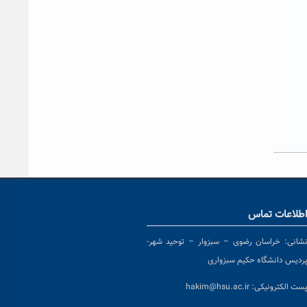
طلاعات تماس
شانی:
خراسان رضوی – سبزوار – توحید شهر-
ردیس دانشگاه حکیم سبزواری
ست الکترونیکی:
hakim@hsu.ac.ir