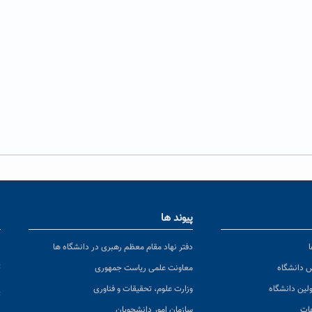
پیوند ها
ا
ن
دفتر نهاد مقام معظم رهبری در دانشگاه ها
پ
س دانشگاه
معاونت علمی ریاست جمهوری
ولین دانشگاه
وزارت علوم، تحقیقات و فناوری
پ
عات
سازمان امور دانشجویان