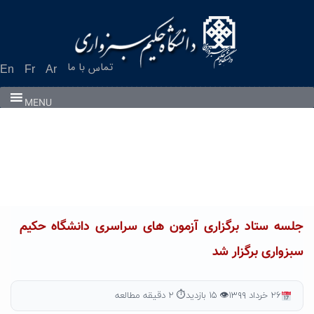
Ski
t
conten
تماس با ما
En
Fr
Ar
MENU
جلسه ستاد برگزاری آزمون های سراسری دانشگاه حکیم
سبزواری برگزار شد
۲۶ خرداد ۱۳۹۹
👁 ۱۵ بازدید
⏱ ۲ دقیقه مطالعه