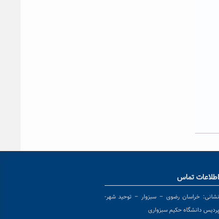
طلاعات تماس
شانی:
خراسان رضوی – سبزوار – توحید شهر-
ردیس دانشگاه حکیم سبزواری