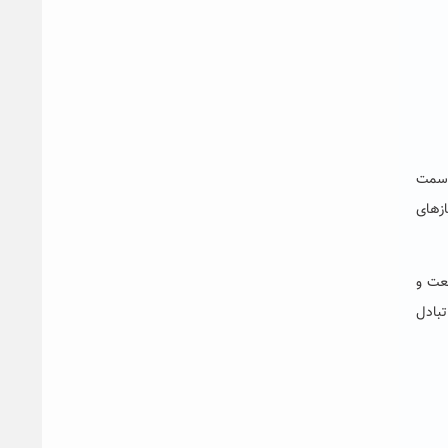
ه سمت
ازهای
عت و
تبادل