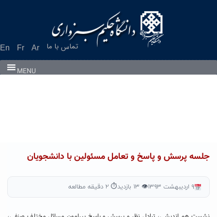
Ski
t
conten
تماس با ما
En
Fr
Ar
MENU
جلسه پرسش و پاسخ و تعامل مسئولین با دانشجویان
۹ اردیبهشت ۱۳۹۳
👁 ۱۳ بازدید
⏱ ۲ دقیقه مطالعه
نشست هم اندیشی، تبادل نظر و پرسش و پاسخ پیرامون مسائل مختلف صنفی،