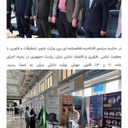
در حاشیه مراسم افتتاحیه،تفاهمنامه ای بین وزارت علوم ،تحقیقات و فناوری با
معاونت علمی ،فناوری و اقتصاد دانش بنیان ریاست جمهوری در زمینه اجرای
ماده ١١ و ١٣ قانون جهش تولید دانش بنیان به امضا رسید.