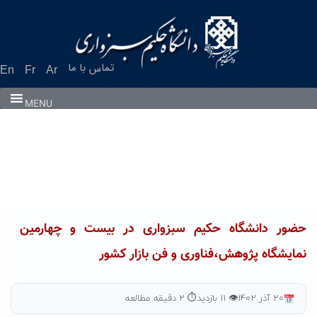
Ski
t
conten
تماس با ما
En
Fr
Ar
MENU
حضور دانشگاه حکیم سبزواری در بیست و چهارمین
نمایشگاه پژوهش،فناوری و فن بازار کشور
۲۰ آذر ۱۴۰۲
👁 ۱۱ بازدید
⏱ ۲ دقیقه مطالعه