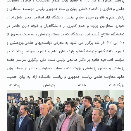
پژوهش،فناوری و فن بازار با حضور وزیر علوم ،تحقیقات و فناوری ،معاونت
علمی و فناوری و اقتصاد دانش بنیان ریاست جمهوری،رئیس موسسه استنادی و
پایش علم و فناوری جهان اسلام ،رئیس دانشگاه ازاد اسلامی،مدیر عامل ایران
خودرو ،معاونین وزارت و جمع کثیری از دانشگاهیان و غرفه داران حاضر در
نمایشگاه افتتاح گردید این نمایشگاه که در هفته پژوهش و به مدت سه روز از
٢٠ الی ٢٢ اذر ماه برگزار می شود به معرفی توانمندیهای علمی،پژوهشی و
فناوری دانشگاهها،پژوهشگاها و پارک های علم و فناوری خواهد پرداخت در
مراسم افتتاحیه علاوه بر دکتر صالحی رئیس ستاد ملی برگزاری مراسم هفته
پژوهش و معاون پژوهشی وزارت عتف ،سایر مسئولین حاضر از جمله وزیر
علوم،معاونت علمی ریاست جمهوری و ریاست دانشگاه ازاد به بیان اهمیت
بزرگداشت هفته پژوهش پرداختند.