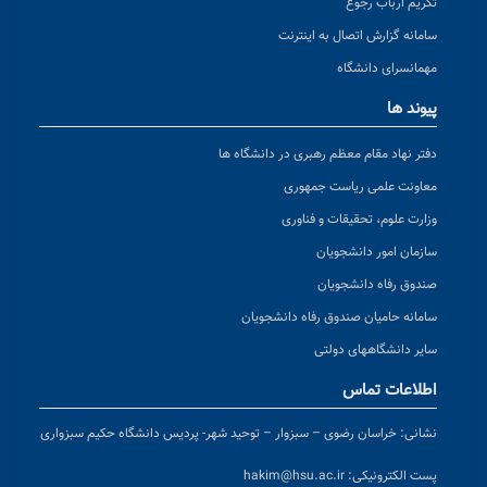
تکریم ارباب رجوع
سامانه گزارش اتصال به اینترنت
مهمانسرای دانشگاه
پیوند ها
دفتر نهاد مقام معظم رهبری در دانشگاه ها
معاونت علمی ریاست جمهوری
وزارت علوم، تحقیقات و فناوری
سازمان امور دانشجویان
صندوق رفاه دانشجویان
سامانه حامیان صندوق رفاه دانشجویان
سایر دانشگاههای دولتی
اطلاعات تماس
نشانی:
خراسان رضوی – سبزوار – توحید شهر- پردیس دانشگاه حکیم سبزواری
پست الکترونیکی:
hakim@hsu.ac.ir