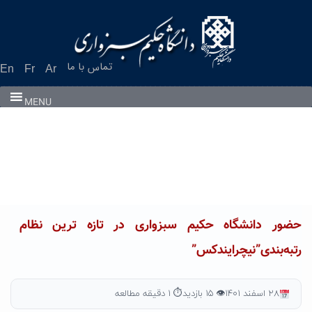
Ski
t
conten
تماس با ما
En
Fr
Ar
MENU
حضور دانشگاه حکیم سبزواری در تازه ترین نظام
رتبه‌بندی”نیچرایندکس”
۲۸ اسفند ۱۴۰۱
👁 ۱۵ بازدید
⏱ ۱ دقیقه مطالعه