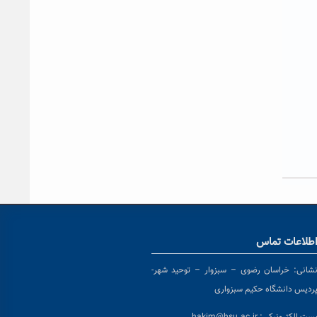
طلاعات تماس
شانی:
خراسان رضوی – سبزوار – توحید شهر-
ردیس دانشگاه حکیم سبزواری
ست الکترونیکی:
hakim@hsu.ac.ir