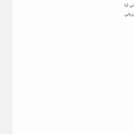
۲ درصد)، چشم‌انداز جهانی (با
۵/۷ درصد)؛ بر پایۀ ۱۳ سنجۀ کمی ارزیابی