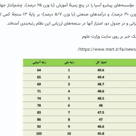
رتبه‌بندی دانشگاه‌های آسیایی «مؤسسۀ آموزش عالی تایمز»، مؤسسه‌های پیشرو آسیا را در پنج زمینۀ آموزش (با وزن ۵
وزن ۵/۷ درصد)، پژوهش (با وزن ۳۰ درصد)، استنادها (با وزن ۳۰ درصد)، و درآمدهای صنعتی (با وزن 
 و در جدول دو، امتیاز آنها در سنجه‌های ارزیابی این نظام رتبه‌بندی آمده‌اند.
نک خبر بر روی سایت وزارت علوم
https://www.msrt.ir/fa/news