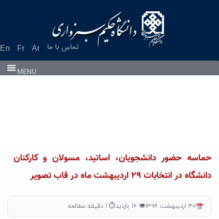
Ski
t
conten
تماس با ما
En
Fr
Ar
MENU
حماسه حضور دانشجویان، اساتید، مسولان و کارکنان
دانشگاه در انتخابات ۲۹ اردیبهشت ماه در قاب تصویر
۳۰ اردیبهشت ۱۳۹۶
👁 ۱۶ بازدید
⏱ ۱ دقیقه مطالعه