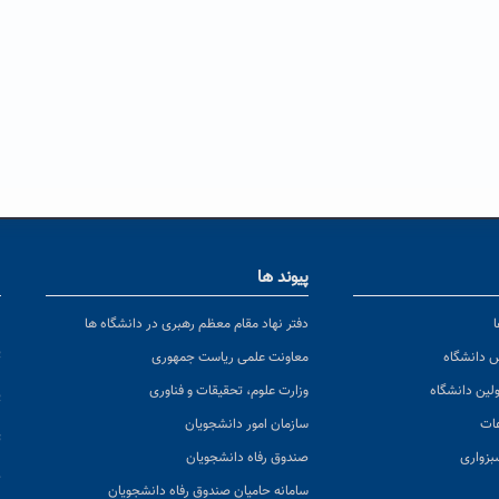
پیوند ها
ا
ن
دفتر نهاد مقام معظم رهبری در دانشگاه ها
پ
س دانشگاه
معاونت علمی ریاست جمهوری
ولین دانشگاه
وزارت علوم، تحقیقات و فناوری
پ
عات
سازمان امور دانشجویان
ت
بزواری
صندوق رفاه دانشجویان
ک
سامانه حامیان صندوق رفاه دانشجویان