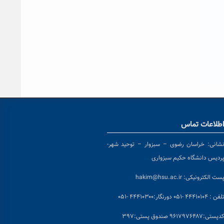
طلاعات تماس
شانی:
خراسان رضوی – سبزوار – توحید شهر-
ردیس دانشگاه حکیم سبزواری
ست الکترونیکی:
hakim@hsu.ac.ir
لفن : ۴۴۴۱۰۱۰۴ -۰۵۱
دورنگار:۴۴۴۱۰۳۰۰ -۰۵۱
د
پستی:۹۶۱۷۹۷۶۴۸۷ صندوق پستی:۳۹۷