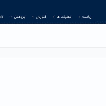
ریاست
معاونت ها
آموزش
پژوهش
دان