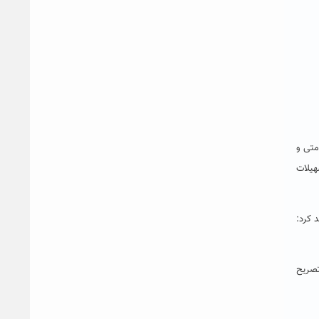
متی و
وند از تسهیلات
 کرد:
تصریح