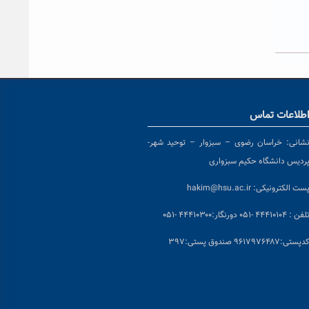
طلاعات تماس
شانی:
خراسان رضوی – سبزوار – توحید شهر-
ردیس دانشگاه حکیم سبزواری
ست الکترونیکی:
hakim@hsu.ac.ir
لفن : ۴۴۴۱۰۱۰۴ -۰۵۱
دورنگار:۴۴۴۱۰۳۰۰ -۰۵۱
د
پستی:۹۶۱۷۹۷۶۴۸۷ صندوق پستی:۳۹۷