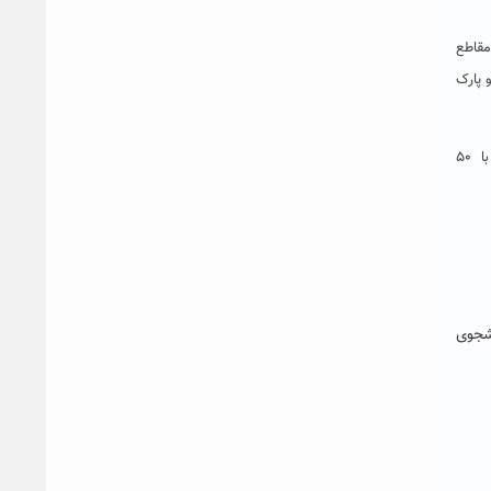
مقاطع
 پارک
معاون آموزش و تحصیلات تکمیلی دانشگاه حکیم سبزورای همچنین، امکان تغذیه رایگان برای سال اول تحصیلی، اختصاص خوابگاه به صورت قطعی و با ۵۰
شجوی