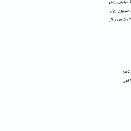
گاه)
اخلی