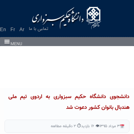
Ski
t
conten
تماس با ما
En
Fr
Ar
MENU
دانشجوی دانشگاه حکیم سبزواری به اردوی تیم ملی
هندبال بانوان کشور دعوت شد
۳ مرداد ۱۳۹۵
👁 ۱۶ بازدید
⏱ ۲ دقیقه مطالعه