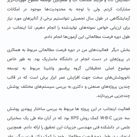
اکسایش CO و فرایند شکافت آب و همچنین توسعه سطوح فوق‌آب‌گریز
مشارکت کردم. ولی با توجه به محدودیت‌ها موجود در امکانات
آزمایشگاهی در طول سال تحصیلی نتوانستیم برخی از آنالیزهای مورد نیاز
برای ارزیابی خواص نمونه‌های تولیدشده را انجام دهیم، لذا اینجانب در
طول دوره فرصت مطالعاتی این آزمون‌ها انجام دادم.
بخش دیگر فعالیت‌های‌ من در دوره فرصت مطالعاتی مربوط به همکاری
در پروژهای در دست انجام در دانشگاه ماساریک بود. به طور خاص
موضوع اصلی تحقیقاتی گروه پرفسور واشینا مربوط به توسعه
نانوپوشش‌های سخت جهت افزایش عمر ابزار برش است که در قالب
چندین پروژه‌های صنعتی و دکتری به بررسی سیستم‌های مختلف پوشش
چندجزیی می‌پردازند.
فعالیت اینجانب در این پروژه ها مربوط به بررسی ساختار پیوندی پوشش‌
سه جزیی W-B-C کمک روش XPS بود که در آبان ماه طی یک سخنرانی
علمی در دانشکده فنی مهندسی جزییات این تحقیق را ارائه دادم. همچنین
اینجانب در طول دوره فرصت مطالعاتی خود با کمک دکتر فرزی پیگیر عقد