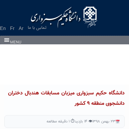
Ski
t
conten
تماس با ما
En
Fr
Ar
MENU
دانشگاه حکیم سبزواری میزبان مسابقات هندبال دختران
دانشجوی منطقه ۹ کشور
۲۳ بهمن ۱۳۹۸
👁 ۱۴ بازدید
⏱ ۱ دقیقه مطالعه