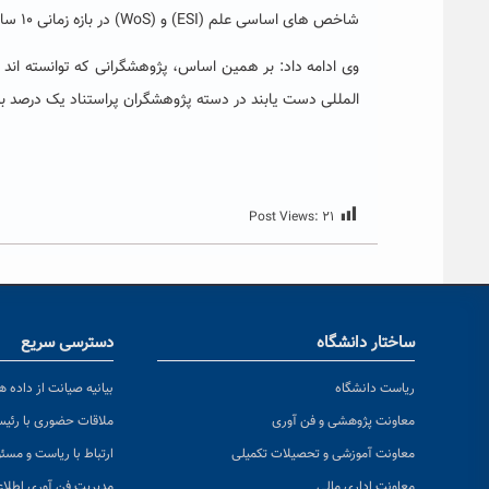
شاخص ­های اساسی علم (ESI) و (WoS) در بازه زمانی ۱۰ ساله است.
المللی دست یابند در دسته پژوهشگران پراستناد یک درصد برتر 
Post Views:
۲۱
ساختار دانشگاه
دسترسی سریع
ریاست دانشگاه
بیانیه صیانت از داده ها
معاونت پژوهشی و فن آوری
ملاقات حضوری با رئی
معاونت آموزشی و تحصیلات تکمیلی
ارتباط با ریاست و مسئ
معاونت اداری مالی
مدیریت فن آوری اطلا