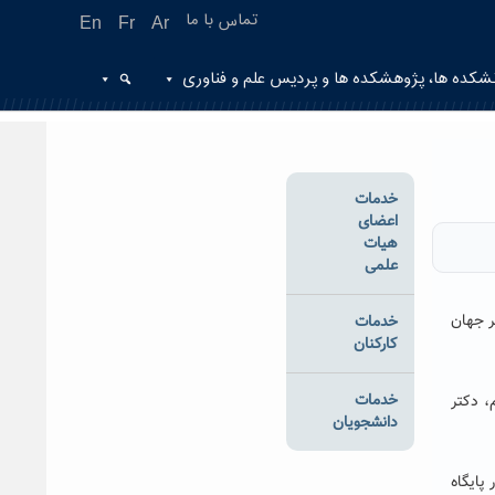
تماس با ما
En
Fr
Ar
شکده ها، پژوهشکده ها و پردیس علم و فناوری
خدمات
اعضای
هیات
علمی
ر جهان
خدمات
کارکنان
خدمات
، دکتر
دانشجویان
در ۲۲ حوزه موضوعی علوم در پایگاه