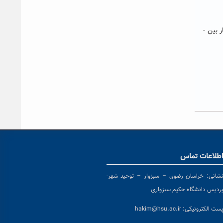
وی ادامه داد: بر همین اساس، پژوهشگرانی که توانسته­ اند بر اساس فعالیت پژوهشی و تحقیقاتی خود در ۱۰سال اخیر به بالاترین سطح اعتبار بین ­
طلاعات تماس
شانی:
خراسان رضوی – سبزوار – توحید شهر-
ردیس دانشگاه حکیم سبزواری
ست الکترونیکی:
hakim@hsu.ac.ir