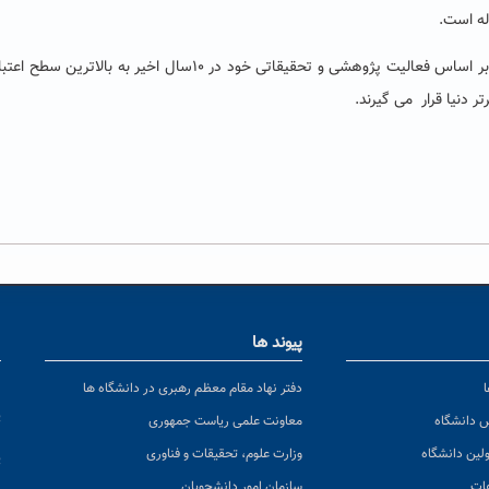
دنیا قرار می­ گیرند.
پیوند ها
ا
ن
دفتر نهاد مقام معظم رهبری در دانشگاه ها
پ
س دانشگاه
معاونت علمی ریاست جمهوری
ولین دانشگاه
وزارت علوم، تحقیقات و فناوری
پ
عات
سازمان امور دانشجویان