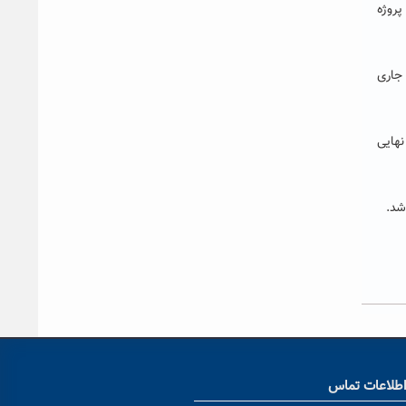
ر، در ۶ حوزه زیست فناوری، حمل و نقل، آب و محیط زیست، انرژی ، هوشمندسازی و معدن و مواد میزبان ۳۸ شرکت دانش بنیان و ۴۸ پروژه
فند سال جاری
نهایی
طلاعات تماس