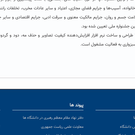
انواده، آسیب‌ها و جرایم فضای مجازی، اعتیاد و سایر عادات مخرب، تخلفات رانن
مت جسم و روان، جرایم مالکیت معنوی و سرقت ادبی، جرایم اقتصادی و سایر ج
 جشنواره ملی تعیین شده بود.
 ” طراحی و ساخت نرم افزار افزایش‌دهنده کیفیت تصاویر و حذف مه، دود و گردوغب
 سبزواری به فعالیت مشغول است.
پیوند ها
ا
ن
دفتر نهاد مقام معظم رهبری در دانشگاه ها
پ
س دانشگاه
معاونت علمی ریاست جمهوری