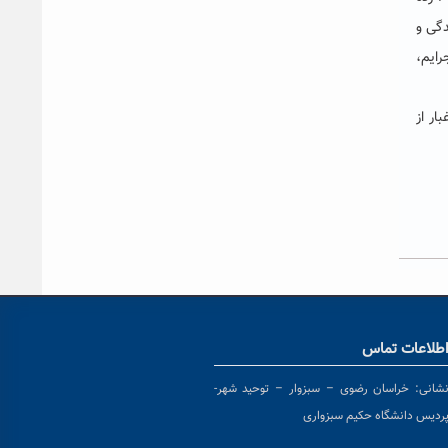
دگی و
رایم،
ار از
طلاعات تماس
شانی:
خراسان رضوی – سبزوار – توحید شهر-
ردیس دانشگاه حکیم سبزواری