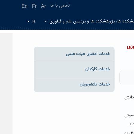
تماس با ما
En
Fr
Ar
شکده ها، پژوهشکده ها و پردیس علم و فناوری
زی
خدمات اعضای هیات علمی
خدمات کارکنان
خدمات دانشجویان
 دانش
 صوتی
ند.
گفتنی است اختتامیه سومین جشنواره ملی ایده ها و فرصت ها ( اولین استارت آپ در حوزه آسیب های اجتماعی) با هدف پیشگیری از جرم در ۲ رده