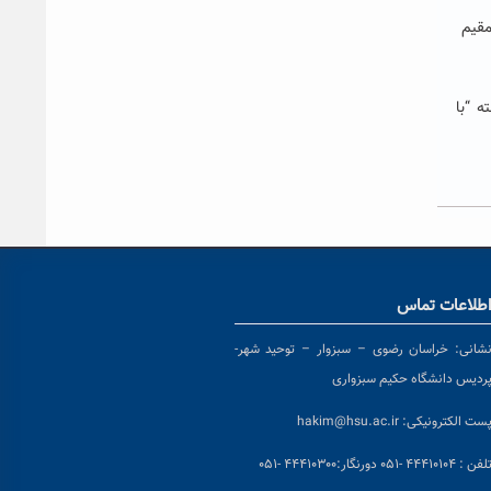
 مقیم
ه “با
طلاعات تماس
شانی:
خراسان رضوی – سبزوار – توحید شهر-
ردیس دانشگاه حکیم سبزواری
ست الکترونیکی:
hakim@hsu.ac.ir
لفن : ۴۴۴۱۰۱۰۴ -۰۵۱
دورنگار:۴۴۴۱۰۳۰۰ -۰۵۱