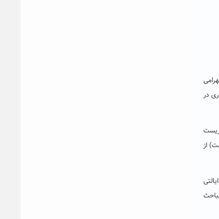
هرامی
لمپیاد شیمی کشوری در
تریست
ت) از
می دانشگاه ایالتی
باحث