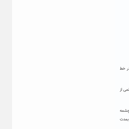
در خط
می از
 چشمه
بمدت