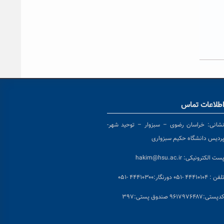
طلاعات تماس
شانی:
خراسان رضوی – سبزوار – توحید شهر-
ردیس دانشگاه حکیم سبزواری
ست الکترونیکی:
hakim@hsu.ac.ir
لفن : ۴۴۴۱۰۱۰۴ -۰۵۱
دورنگار:۴۴۴۱۰۳۰۰ -۰۵۱
د
پستی:۹۶۱۷۹۷۶۴۸۷ صندوق پستی:۳۹۷