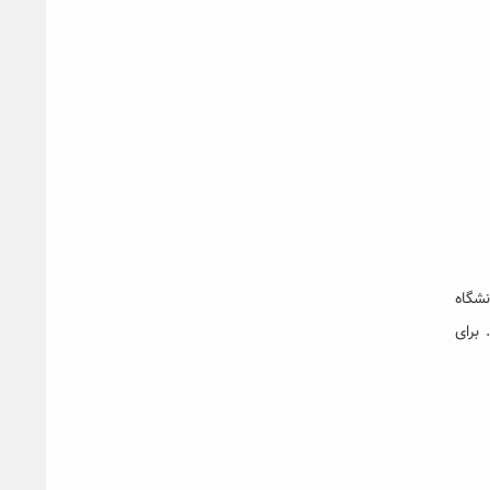
شگاه
… برای