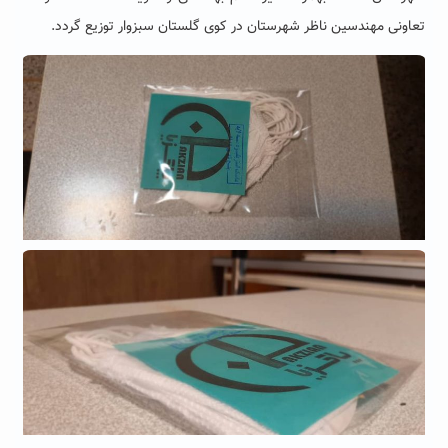
تعاونی مهندسین ناظر شهرستان در کوی گلستان سبزوار توزیع گردد.