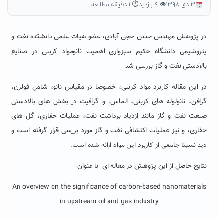
۳ دی ۱۳۹۸
👁 ۹ بازدید
⏱ ۱ دقیقه مطالعه
در پژوهش مهندس حسن حجی آبادی، عضو هیات علمی دانشکده نفت و
پتروشیمی دانشگاه حکیم سبزواری اهمیت نانومواد کربنی در صنایع
بالادستی نفت و گاز بررسی شد
در این مقاله کاربرد مواد کربنی، خصوصا در مقیاس نانو، شامل فولرن،
گرافن، نانولوله های کربنی، الماس، و گرافیت در بخش های بالادستی
صنعت نفت و گاز مانند ازدیاد برداشت نفت، عملیات حفاری، گل های
حفاری، و نیز عملیات اکتشافی نفت و گاز مورد بررسی قرار گرفته است و
دید نسبتا جامعی از کاربرد این مواد ارائه شده است.
نتایج حاصل از این پژوهش در مقاله ای با عنوان
An overview on the significance of carbon-based nanomaterials
in upstream oil and gas industry