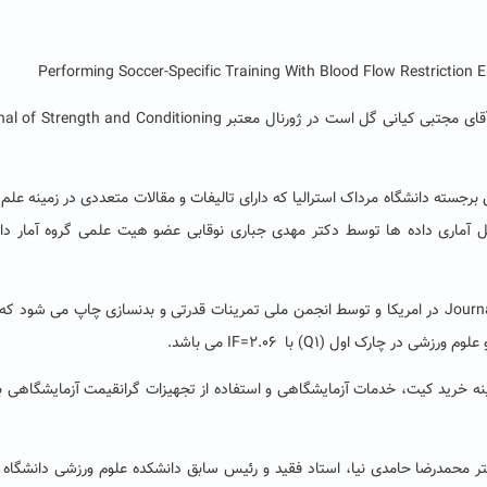
Performing Soccer-Specific Training With Blood Flow Restriction 
که مستخرج از پایان نامه کارشناسی ارشد فیزیولوژی ورزش آقای مجتبی کیانی گل است در ژورنال معتبر th and Conditioning
 این پروژه و نگارش مقاله، Dr Brendan Scottمحقق برجسته دانشگاه مرداک استرالیا که دارای تالیفات و مقالات متعددی در زمینه 
آماری داده ها توسط دکتر مهدی جباری نوقابی عضو هیت علمی گروه آمار دان
گفتنی است Journal of Strength and Conditioning Research در امریکا و توسط انجمن ملی تمرینات قدرتی و بدنسازی چاپ می شود
ینه خرید کیت، خدمات آزمایشگاهی و استفاده از تجهیزات گرانقیمت آزمایشگاهی ب
کتر محمدرضا حامدی نیا، استاد فقید و رئیس سابق دانشکده علوم ورزشی دانشگاه