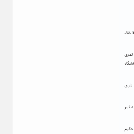
Journal of Streng
علم تمری
شگاه
 که دارای
ه ثمر
 حکیم