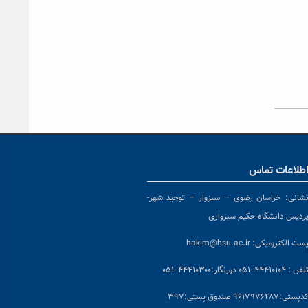
طلاعات تماس
شانی:
خراسان رضوی – سبزوار – توحید شهر-
ردیس دانشگاه حکیم سبزواری
ست الکترونیکی:
hakim@hsu.ac.ir
لفن : ۴۴۴۱۰۱۰۴ -۰۵۱
دورنگار:۴۴۴۱۰۳۰۰ -۰۵۱
د
پستی:۹۶۱۷۹۷۶۴۸۷ صندوق پستی:۳۹۷