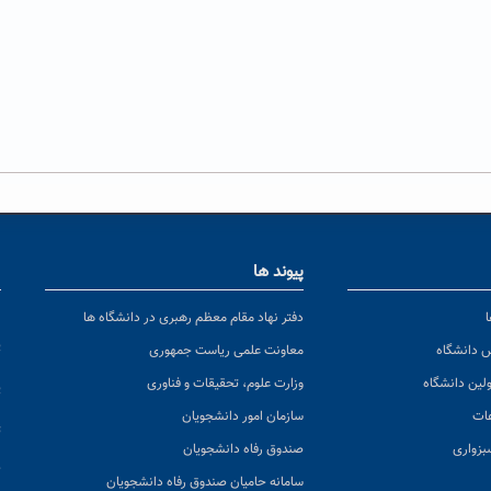
پیوند ها
ا
ن
دفتر نهاد مقام معظم رهبری در دانشگاه ها
پ
س دانشگاه
معاونت علمی ریاست جمهوری
ولین دانشگاه
وزارت علوم، تحقیقات و فناوری
پ
عات
سازمان امور دانشجویان
ت
بزواری
صندوق رفاه دانشجویان
ک
سامانه حامیان صندوق رفاه دانشجویان