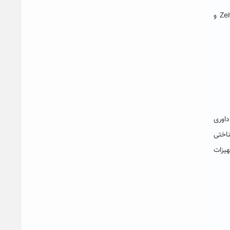
وی افزود: بخشی از نتایج بررسی های انجام گرفته تاکنون منتهی به چاپ ۲ مقاله JCR در مجلات Zeitschrift für Medizinische Physik و
اوری
اختی
تا مرتبه ۲۰ درصد برحسب تجهیزات