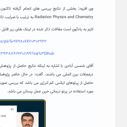
Radiation Physics and Chemistry به ترتیب با ضرایب تاثیر ۲ و ۲٫۲۲ شده است.
لازم به یادآوی است مقالات ذکر شده در لینک های زیر قابل
abs/pii/S0969806X20302942
S0939388919301199?via%3Dihub
آقای شمس آبادی با اشاره به اینکه نتایج حاصل از پژوه
درمجلات بین الملی می باشند، گفت: در حال حاضر پژو
مورد استفاده در پرتو درمانی حین عمل پستان می باشد.