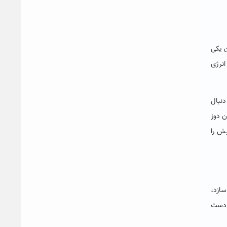
ن یکی
انرژی
نبال
ن دوز
بش را
سازد،
ن دست