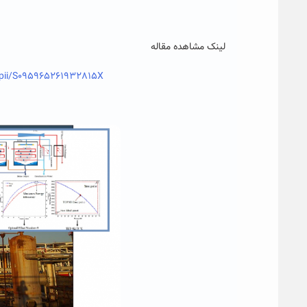
لینک مشاهده مقاله
e/pii/S095965261932815X