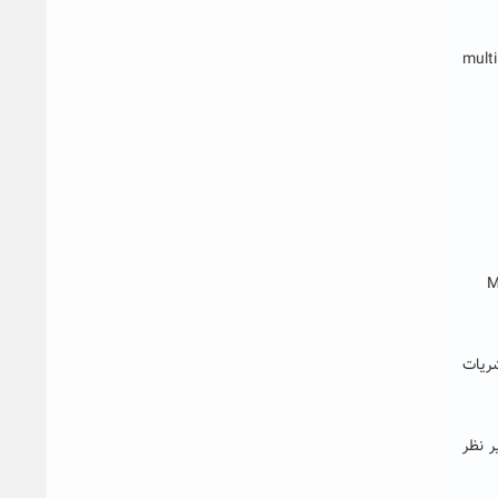
multi effect desalinati
“
 که جزو %۱۰مجلات برتر زمینه ترمودینامیک و دارای رتبه Q1 در نشریات
ر نظر