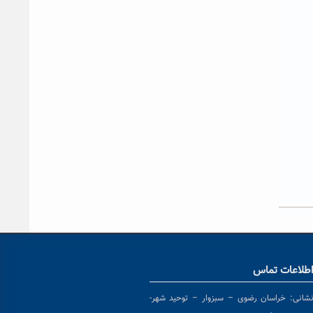
طلاعات تماس
شانی:
خراسان رضوی – سبزوار – توحید شهر-