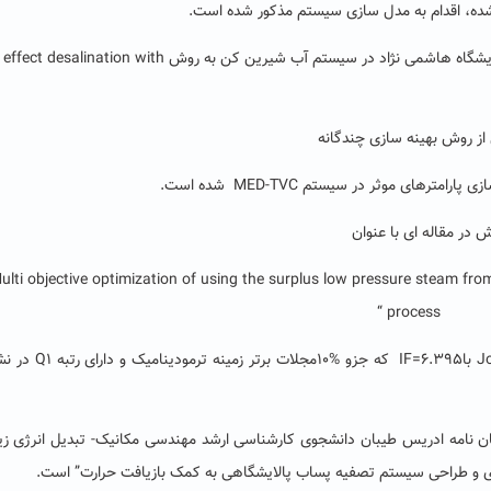
شده، اقدام به مدل سازی سیستم مذکور شده است.
وی افزود: در این کار تحقیقاتی بکارگیری بخار فشار پایین پالایشگاه هاشمی نژاد در سیستم آب شیرین کن به روش on with
از روش بهینه سازی چندگانه
در مقاله ای با عنوان
Multi objective optimization of using the surplus low pressure steam from
process “
در مجله معتبر بین المللی Journal of Cleaner Production باIF=6.395
ایان نامه ادریس طیبان دانشجوی کارشناسی ارشد مهندسی مکانیک- تبدیل انرژی زی
ی و طراحی سیستم تصفیه پساب پالایشگاهی به کمک بازیافت حرارت” است.