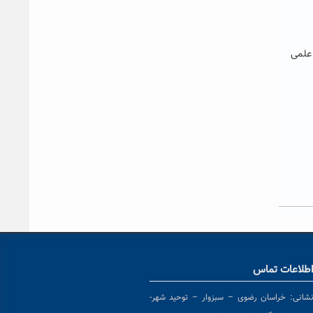
ربوط می باشد. و دارای رتبه Q1 در نشریات علمی
طلاعات تماس
شانی:
خراسان رضوی – سبزوار – توحید شهر-