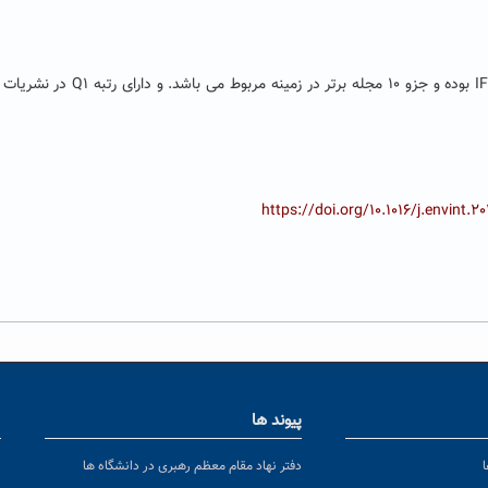
از انتشارات الزویر چاپ شده است. این مجله دارای IF: 7.943 بوده و جزو ۱۰ مجله برتر در زمینه م
https://doi.org/10.1016/j.envint.2
پیوند ها
ا
ن
دفتر نهاد مقام معظم رهبری در دانشگاه ها