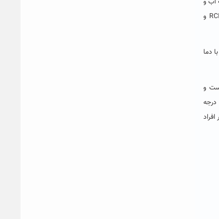
 آب و
هوایی در ۲۸ کشور در سراسر جهان(در ۴۵۹ ایستگاه) با استفاده از ۵ مدل گردش عمومی جو تحت ۴ سناریوی(RCP2.6, RCP4.5, RCP6.0 و
اط آن با دما
لاند قابل وقوع است و
کمترین افزایش دمایی در ایرلند و آرژانتین برآورد شده است، اظهار داشت: علاوه بر این یافته های این پژوهش بیانگر آنست که به ازای هر ۱ درجه
افراد