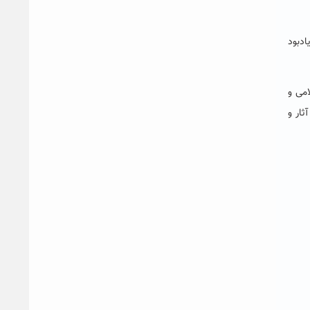
ادبود
امی و
ثار و