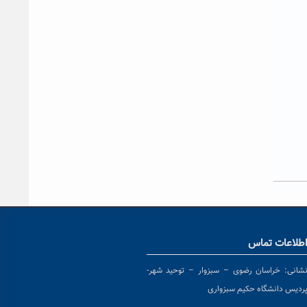
طلاعات تماس
شانی:
خراسان رضوی – سبزوار – توحید شهر-
ردیس دانشگاه حکیم سبزواری