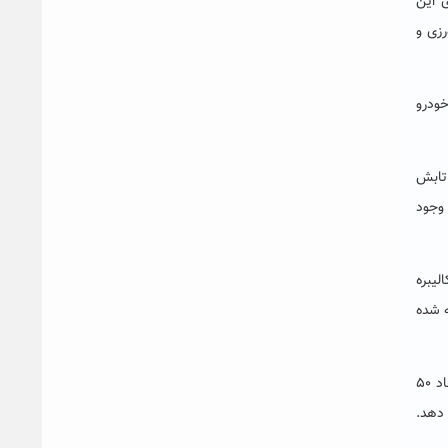
 این
رزی و
خودرو
 تابش
 وجود
لیبره
ه شده
استاد تمام گروه مهندسی مواد و پلیمر دانشگاه حکیم سبزواری با اشاره به اینکه این دستگاه توسط ترکیبی از لامپ­ های زنون و هالوژن در ابعاد ۵۰
 دهد.