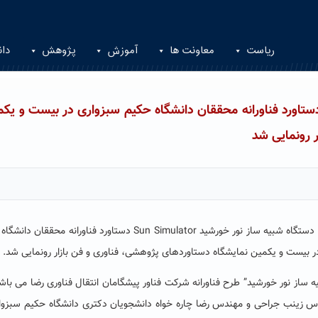
ریاست
معاونت ها
آموزش
پژوهش
دان
اه شبیه ساز نور خورشید Sun Simulator، دستاورد فناورانه محققان دانشگاه حکیم سبزواری در بیست و ی
 رونمایی شد
مدیر مرکز رشد واحدهای فناور دانشگاه حکیم سبزواری گفت: دستگاه شبیه ساز نور خورشید Sun Simulator دستاورد فناورانه 
یه ساز نور خورشید” طرح فناورانه شرکت فناور پیشگامان انتقال فناوری رضا می با
 زینب جراحی و مهندس رضا چاره خواه دانشجویان دکتری دانشگاه حکیم سبزوا