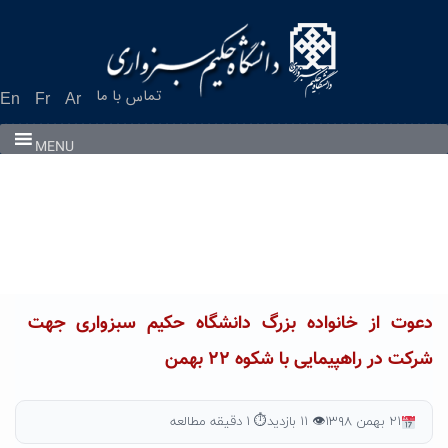
Ski
t
conten
تماس با ما
En
Fr
Ar
MENU
دعوت از خانواده بزرگ دانشگاه حکیم سبزواری جهت
شرکت در راهپیمایی با شکوه ۲۲ بهمن
۲۱ بهمن ۱۳۹۸
👁 ۱۱ بازدید
⏱ ۱ دقیقه مطالعه