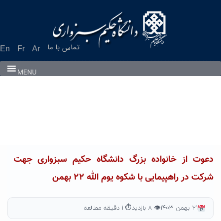
Ski
t
conten
تماس با ما
En
Fr
Ar
MENU
دعوت از خانواده بزرگ دانشگاه حکیم سبزواری جهت
شرکت در راهپیمایی با شکوه یوم الله ۲۲ بهمن
۲۱ بهمن ۱۴۰۳
👁 ۸ بازدید
⏱ ۱ دقیقه مطالعه