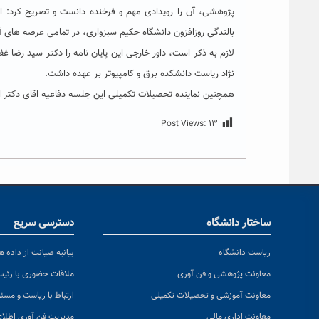
پژوهشی، آن را رویدادی مهم و فرخنده دانست و تصریح کرد: ام
بالندگی روزافزون دانشگاه حکیم سبزواری، در تمامی عرصه های
لازم به ذکر است، داور خارجی این پایان نامه را دکتر سید رضا غف
نژاد ریاست دانشکده برق و کامپیوتر بر عهده داشت.
همچنین نماینده تحصیلات تکمیلی این جلسه دفاعیه اقای دکتر ام
Post Views:
۱۳
ساختار دانشگاه
دسترسی سریع
ریاست دانشگاه
بیانیه صیانت از داده ها
معاونت پژوهشی و فن آوری
ملاقات حضوری با رئی
معاونت آموزشی و تحصیلات تکمیلی
ارتباط با ریاست و مسئ
معاونت اداری مالی
مدیریت فن آوری اطلا