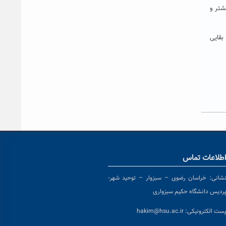
شتر و
بقایی
طلاعات تماس
شانی:
خراسان رضوی – سبزوار – توحید شهر-
ردیس دانشگاه حکیم سبزواری
ست الکترونیکی:
hakim@hsu.ac.ir