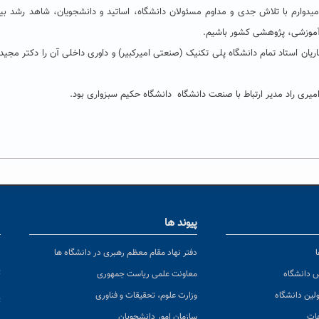
یدوارم با تلاش جدی و مداوم مسئولان دانشگاه، اساتید و دانشجویان، شاهد رشد بی
 آموزشی، پژوهشی کشور باشیم.
اریان استاد تمام دانشگاه پلی تکنیک (صنعتی امیرکبیر) و داوری داخلی آن را دکتر مجید 
یری راد مدیر ارتباط با صنعت دانشگاه دانشگاه حکیم سبزواری بود.
پیوند ها
ا
ن
دفتر نهاد مقام معظم رهبری در دانشگاه ها
پ
س دانشگاه
معاونت علمی ریاست جمهوری
ولین دانشگاه
وزارت علوم، تحقیقات و فناوری
پ
عات
سازمان امور دانشجویان