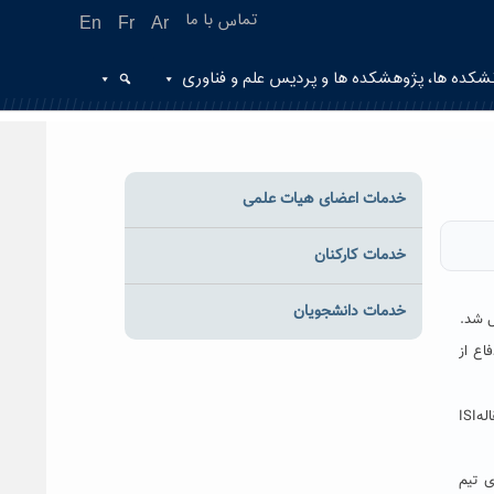
تماس با ما
En
Fr
Ar
شکده ها، پژوهشکده ها و پردیس علم و فناوری
خدمات اعضای هیات علمی
خدمات کارکنان
خدمات دانشجویان
ل شد.
اع از
“سنتز، مشخصه یابی و بررسی ویژگی های الکتریکی نانوکامپوزیت پلیمر رسانا/ نانولوله کربنی چند دیواره” عنوان پایان نامه این دانشجو بود که چاپ ۴ مقالهISI
ی تیم