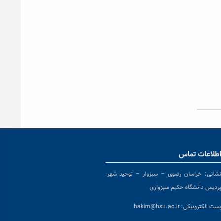
طلاعات تماس
شانی:
خراسان رضوی – سبزوار – توحید شهر-
ردیس دانشگاه حکیم سبزواری
ست الکترونیکی:
hakim@hsu.ac.ir