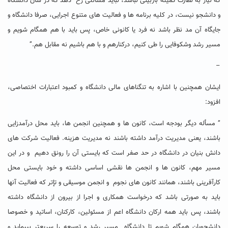
که نیاز به نظارت کمیته بازبینی نباشد، نباید مسائلی رخ دهد که در شأن دانشگاه
و دانشجو نیست، در کلیه برنامه ها و فعالیت های متنوع اجرایی، صرفا دانشگاه و
جایگاه آن مد نظر باشد نه فرد یا کانونی خاص، پس باید با هم همگام شویم و
مسیر رشد وشکوفایی را طی کنیم، درکنارهم و با هم باشیم نه مقابل هم.”
–
ایشان همچنین با اشاره به تنگناهای مالی دانشگاه و کمبود اعتبارات اختصاصی،
افزود:
” مسأله دیگر بودجه است، کانون ها و همچنین انجمن ها، باید محل درآمدزایی
باشند، یعنی مدیریت درآمد داشته باشند نه مدیریت هزینه. فعالیت شرکت های
دانش بنیان در دانشگاه در حد صفر است که بایستی آن را رونق دهیم و در این
مسیر مهم، کانون ها و انجمن ها نقشی اساسی داشته و خود بایستی محل
کارآفرینی باشند، همانند کانون های نجوم و انجمن موسیقی و تإتر که فعالیت آنها
باید به صورتی باشد که درخواست همکاری و اجرا از بیرون از دانشگاه داشته
باشند، پس باید همه ارکان دانشگاه اعم از مسئولین، کارکنان، اساتید و خصوصا
دانشجویان همگام شویم تا دانشگاه مسیر رشد و توسعه را سریعتر بپیماید و