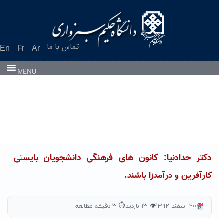
Ski
t
conten
تماس با ما
En
Fr
Ar
MENU
دکتر حدادنیا: کانون های فرهنگی دانشجویان بایستی
کارآفرین و درآمدزا باشند.
۲۰ اسفند ۱۳۹۲
👁 ۱۳ بازدید
⏱ ۳ دقیقه مطالعه