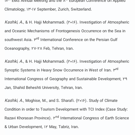
10
EMS Annual Meeting and the 8
European Conference on Applied
Climatology, 13-17 September, Zurich, Switzerland.
Kashki, A
., & H. Hajji Mohammadi. (2016). Investigation of Atmospheric
and Oceanic Mechanisms of Frontogenesis Occurrence on the Sea in
rd
southwest Asia. 3
International Conference on the Persian Gulf
Oceanography, 27-28 Feb, Tehran, Iran.
Kashki, A
., & H. Hajji Mohammadi. (2016). Investigation of Atmospheric
rd
Synoptic Systems in Heavy Snow Occurrence in West of Iran. 3
International Congress of Geography and Sustainable Development, 29
Jan, Shahid Beheshti University, Tehran, Iran.
Kashki, A
., Moghise, M., and S. Sharafi. (2016). Study of Climate
Condition in order to Tourism Development with TCI Index (Case Study:
nd
Razavi Khorasan Province). 2
International Congress of Earth Science
& Urban Development, 12 May, Tabriz, Iran.