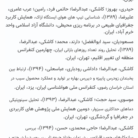
حیدری،‌ بهروز؛ کاشکی، عبدالرضا؛ حاتمی فرد، رامین؛ عرب عامری،
علیرضا، (۱۳۸۹)،
همایش کاربرد
شناسایی تیپ های هوای ایستگاه اراک،
جغرافیای طبیعی در برنامه ریزی محیطی، دانشگاه آزاد اسلامی واحد
خرم آباد، ایران.
مسعودیان،‌ سید ابوالفضل؛ دارند، محمد؛ کاشکی، عبدالرضا،
(۱۳۸۹)،
چهارمین کنفرانس
تحلیل روند تعداد روزهای بارانی ایران،
منطقه ای تغییر اقلیم، تهران، ایران.
کاشکی،‌ عبدالرضا؛ داداشی رودباری، عباسعلی، (۱۳۹۴)،
ارتباط بین
یخبندان زودرس پاییزه و دیررس بهاره بر تولید و عملکرد محصول سیب در
کنفرانس ملی هواشناسی ایران، یزد، ایران.
استان خراسان رضوی،
موسوی،‌ سید حجت؛ کاشکی، عبدالرضا، (۱۳۹۳)،
تحلیل سینوپتیکی
دومین همایش ملی پژوهش های کاربردی
دماهای حداکثری سبزوار،
در جغرافیا و گردشگری، تهران، ایران.
کاشکی،‌ عبدالرضا؛ حاجی محمدی، حسن، (۱۳۹۴)،
بررسی
سازوکارهای جوی- اقیانوسی در زمان رخداد جبهه زایی بر روی دریا در جنوب