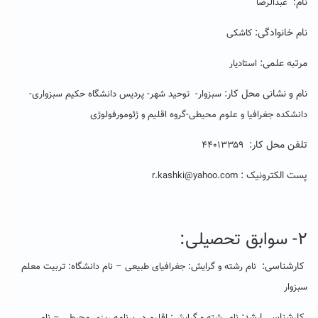
نام
: عبدالرضا
نام خانوادگی:
کاشکی
مرتبه علمی:
‌ استادیار
نام و
نشانی محل کار:
سبزوار- توحید شهر- پردیس دانشگاه حکیم سبزواری-
دانشکده جغرافیا و علوم محیطی-گروه اقلیم و ژئومورفولوژی
تلفن محل کار:
۴۴۰۱۳۳۵۹
پست الکترونیک :
r.kashki@yahoo.com
۲- سوابق تحصیلی:
کارشناسی:
نام رشته و گرایش: جغرافیای طبیعی – نام دانشگاه: تربیت معلم
سبزوار