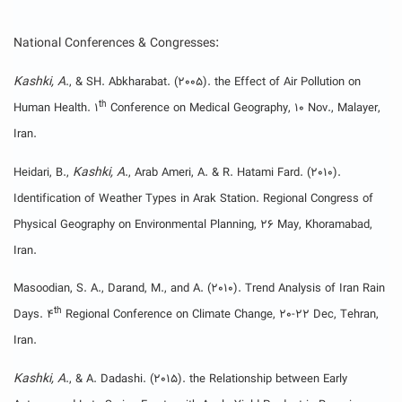
National Conferences & Congresses
:
Kashki, A
., & SH. Abkharabat. (2005). the Effect of Air Pollution on
th
Human Health. 1
Conference on Medical Geography, 10 Nov., Malayer,
Iran.
Kashki, A
Heidari, B.,
., Arab Ameri, A. & R. Hatami Fard. (2010).
Identification of Weather Types in Arak Station. Regional Congress of
Physical Geography on Environmental Planning, 26 May, Khoramabad,
Iran.
Masoodian, S. A., Darand, M., and A. (2010). Trend Analysis of Iran Rain
th
Days. 4
Regional Conference on Climate Change, 20-22 Dec, Tehran,
Iran.
Kashki, A
., & A. Dadashi. (2015). the Relationship between Early