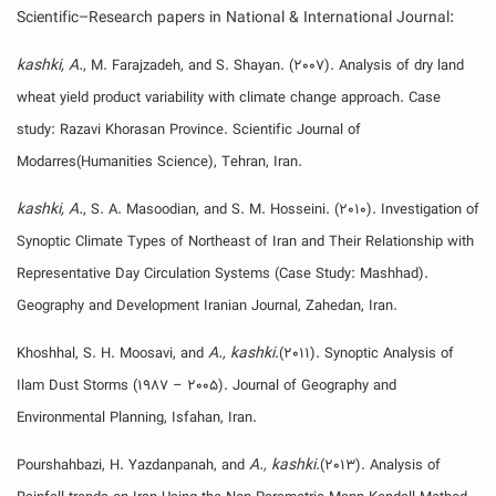
Scientific
–
Research papers
in National &
International Journal:
kashki, A
.
, M. Farajzadeh, and S. Shayan. (2007). Analysis of dry land
wheat yield product variability with climate change approach. Case
study: Razavi Khorasan Province. Scientific Journal of
Modarres(Humanities Science), Tehran, Iran.
kashki, A
.
, S. A. Masoodian, and S. M. Hosseini. (2010). Investigation of
Synoptic Climate Types of Northeast of Iran and Their Relationship with
Representative Day Circulation Systems (Case Study: Mashhad).
Geography and Development Iranian Journal, Zahedan, Iran.
A
kashki
Khoshhal, S. H. Moosavi, and
.,
.(2011). Synoptic Analysis of
Ilam Dust Storms (1987 – 2005). Journal of Geography and
Environmental Planning, Isfahan, Iran.
A
kashki
Pourshahbazi, H. Yazdanpanah, and
.,
.(2013). Analysis of