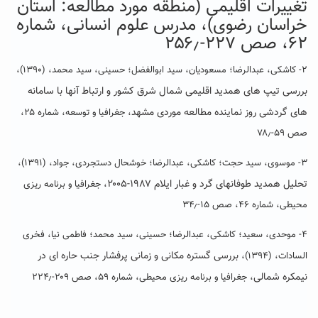
تغییرات اقلیمی (منطقه مورد مطالعه: استان
خراسان رضوی)، مدرس علوم انسانی، شماره
۶۲، صص ۲۲۷-۲۵۶٫
۲- کاشکی، عبدالرضا؛ مسعودیان، سید ابوالفضل؛ حسینی، سید محمد، (۱۳۹۰)،
بررسی تیپ های همدید اقلیمی شمال شرق کشور و ارتباط آنها با سامانه
های گردشی روز نماینده مطالعه موردی مشهد
، جغرافیا و توسعه، شماره ۲۵،
صص ۵۹-۷۸٫
۳- موسوی، سید حجت؛ کاشکی، عبدالرضا؛ خوشحال دستجردی، جواد، (۱۳۹۱)،
تحلیل همدید طوفانهای گرد و غبار ایلام ۱۹۸۷-۲۰۰۵
، جغرافیا و برنامه ریزی
محیطی، شماره ۴۶، صص ۱۵-۳۴٫
۴- موحدی، سعید؛ کاشکی، عبدالرضا؛ حسینی، سید محمد؛ فاطمی نیا، فخری
بررسی گستره مکانی و زمانی پرفشار جنب حاره ای در
السادات، (۱۳۹۴)،
نیمکره شمالی
، جغرافیا و برنامه ریزی محیطی، شماره ۵۹، صص ۲۰۹-۲۲۴٫