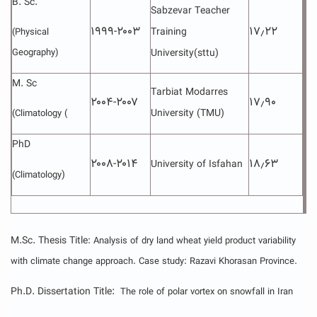
B. Sc.
Sabzevar
Teacher
۱۹۹۹-۲۰۰۳
۱۷٫۲۲
Training
(Physical
Geography)
University
(sttu)
M. Sc
Tarbiat Modarres
۲۰۰۴-۲۰۰۷
۱۷٫۹۰
University (TMU)
(Climatology (
PhD
۲۰۰۸-۲۰۱۴
۱۸٫۶۳
University of Isfahan
)
(Climatology
M.Sc. Thesis Title
: Analysis of dry land wheat yield product variability
with climate change approach. Case study: Razavi Khorasan Province.
Ph.D. Dissertation Title:
The role of polar vortex on snowfall in Iran