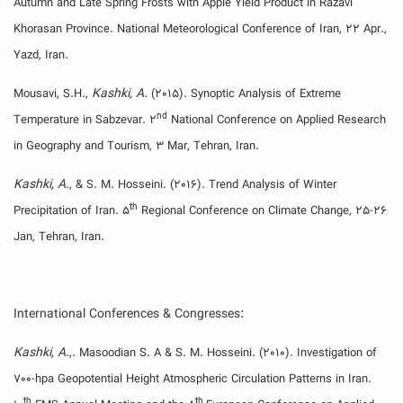
Autumn and Late Spring Frosts with Apple Yield Product in Razavi
Khorasan Province. National Meteorological Conference of Iran, 22 Apr.,
Yazd, Iran.
Kashki, A
Mousavi, S.H.,
. (2015). Synoptic Analysis of Extreme
nd
Temperature in Sabzevar. 2
National Conference on Applied Research
in Geography and Tourism, 3 Mar, Tehran, Iran.
Kashki, A
., & S. M. Hosseini. (2016). Trend Analysis of Winter
th
Precipitation of Iran. 5
Regional Conference on Climate Change, 25-26
Jan, Tehran, Iran.
International Conferences & Congresses
:
Kashki, A
.,. Masoodian S. A & S. M. Hosseini. (2010). Investigation of
700-hpa Geopotential Height Atmospheric Circulation Patterns in Iran.
th
th