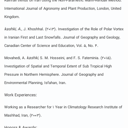
Rainfall trends on Iran Using the Non-Parametric Mann-Kendall Method.
International Journal of Agronomy and Plant Production, London, United
Kingdom.
kashki, A
., J. Khoshhal. (2013). Investigation of the Role of Polar Vortex
in Iranian First and Last Snowfalls. Journal of Geography and Geology,
Canadian Center of Science and Education, Vol. 5, No. 4.
kashki
Movahedi, A
.
, S. M. Hosseini, and F. S. Fateminia. (2015).
Investigation of Spatial and Temporal Extent of Sub Tropical High
Pressure in Northern Hemisphere. Journal of Geography and
Environmental Planning, Isfahan, Iran.
Work Experiences:
Working as a Researcher for 1 Year in Climatology Research Institute of
Mashhad, Iran, (2003).