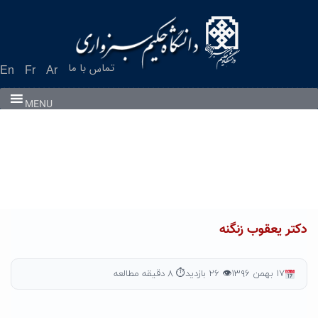
Ski
t
conten
تماس با ما
En
Fr
Ar
MENU
دکتر یعقوب زنگنه
۱۷ بهمن ۱۳۹۶
👁 ۲۶ بازدید
⏱ ۸ دقیقه مطالعه