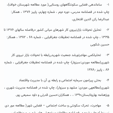
۱- ساماندهی فضایی سکونتگاههای روستایی( مورد مطالعه شهرستان خواف)،
چاپ شده در فصلنامه مدرس، دوره دوم ، شماره چهارم، پاییز ۱۳۷۶ ، همکار:
عبدالرضا رکن الدین افتخاری.
۲- تحلیل تحولات بازارنیروی کار شهرهای میانی کشور درفاصله سالهای ۱۳۷۶ تا
۱۳۳۵ ، چاپ شده در فصلنامه تحقیقات جغرافیایی ، شماره ۶۸ ، ۱۳۸۲ ، همکار:
حسین شکویی
۳- تحلیل­کمی مهاجرت­ورشد جمعیت شهری­دررابطه با تحولات بازار نیروی کار
شهری(مطالعه موردی:سبزوار)- چاپ شده در فصلنامه تحقیقات جغرافیایی ، شماره
۸۶ ، پاییز ۱۳۸۶٫
۴- بحثی پیرامون سرمایه اجتماعی و رابطه ی آن با مدیریت واقتصاد
شهری(مطالعهی موردی: مشهد و سبزوار)، چاپ شده در فصلنامه مدیریت شهری ،
ویژهنامه بهاروتابستان۱۳۹۰ ، ، همکاران:حسین قدرتی و داود سمیعی پور.
۵- مهاجرت، تحرک سکونتی و ساخت اجتماعی – فضایی شهر( مطالعه مور دی
:سبزوار)؛ چاپ شده در فصلنامه مطالعات و پژوهش های شهری و منطقه ای،