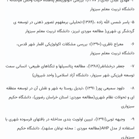
۴- مهدی عبدل آبادی،( ۱۳۸۷)؛ بررسی اکوتوریسم پناهگاه حیات وحش میانکاله ،
دانشگاه تربیت معلم سبزوار
۵- یاسر شمس الله زاده ،(۱۳۸۹)؛تحلیلی برمفهوم تصویر ذهنی در توسعه ی
گردشگر ی شهری( مطالعه موردی تبریز، دانشگاه تربیت معلم سبزوار
۶- معراج ناظری،(۱۳۹۰)؛ بررسی مشکلات اکولوژیکی اقمار شهر قدس،
دانشگاه تربیت معلم سبزوار
۷- جعفر درخشانفر(۱۳۸۸)، مطالعه پتانسیلها و تنگناهای طبیعی- انسانی سمت
توسعه فیزیکی شهر سبزوار، دانشگاه آزاد اسلامی( واحد شیروان)
۸- داوود سمیعی پور( ۱۳۹۱) ،تبدیل روستا به شهر و نقش آن در توسعه منطقه
ای و تحولات نظام شهری(مطالعه موردی: استان خراسان رضوی)، دانشگاه حکیم
سبزواری
۹- وجیهه توبی(۱۳۹۱)، تبیین اولویت بندی مداخله در بافتهای فرسوده شهری با
استفاده از مدل AHP(مطالعه موردی : محله نوغان مشهد)، دانشگاه حکیم
سبزواری