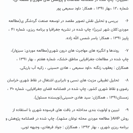
شماره ،۱۲ ،بهار ۱۳۹۱ ، همکار: داود سمیعی پور
۶- بررسی و تحلیل نقش تصویر مقصد در توسعه صنعت گردشگر ی(مطالعه
موردی:کلان شهر تبریز)؛ چاپ شده در نشریه جغرافیا و برنامه ریزی، شماره ۴۱ ،
پاییز ۱۳۹۱ ، همکار: یاسر شمس الله زاده.
۷- روندها و انگیزه های مهاجرت های درون شهری(مطالعه موردی: سبزوار)،
چاپ شده در مطالعات جغرافیایی مناطق خشک، شماره هفتم ، بهار ۱۳۹۱ ،
همکاران : یعقوب زنگنه ،داود سمیعی ، هادی حسینی ، زکیه آب باریکی.
۸- تحلیل تطبیقی مزیت های نسبی و نابرابری اشتغال در نقاط شهری خراسان
رضوی و نقاط شهری کشور، چاپ شده در فصلنامه فضای جغرافیایی، شماره ۳۰ ،
زمستان۱۳۹۱ ، همکاران: سید هادی حسینی(نویسنده مسئول).
۹- تبیین و اولویت بندی مداخله در بافت های فرسوده شهری با استفاده از
روش AHP( مطالعه موردی محله نوغان مشهد)، چاپ شده در فصلنامه پژوهش و
برنامه ریزی شهری ، بهار ۱۳۹۲ ، همکاران : جواد فرهادی، وجیهه توبی.