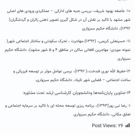
۱۰- عاصفه بهنود شریف، بررسی جنبه های ادارکی – عملکردی ورودی های اصلی
شهر مشهد با تاکید بر نقش آن در شکل گیری تصویر ذهنی زائران و گردشگران(
۱۳۹۲)، دانشگاه حکیم سبزواری
۱۱- حسینعلی کریمی، (۱۳۹۲)،مهاجرت ، تحرک سکونتی و ساختار اجتماعی شهر(
نمونه موردی: مهاجرین افغانی ساکن در مناطق ۴ و ۵ شهر مشهد)، دانشگاه حکیم
سبزواری
۱۲-حفیظ الله نوری فندخت،( ۱۳۹۲)، برسی عوامل موثر بر توسعه فیزیکی و
ساخت اجتماعی – فضایی شهر تایباد، دانشگاه حکیم سبزواری.
۱۴-عناوین پایان‌نامه‌ها ودانشجویان کارشناسی ارشد تحت مشاوره:
۱- رضا نبی پور(۱۳۹۳)، برنامه ریزی توسعه محله ای با تاکید بر سرمایه اجتماعی و
تعلق مکانی، دانشگاه حکیم سبزواری
Post Views:
۲۶