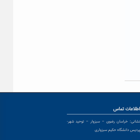
طلاعات تماس
شانی:
خراسان رضوی – سبزوار – توحید شهر-
ردیس دانشگاه حکیم سبزواری