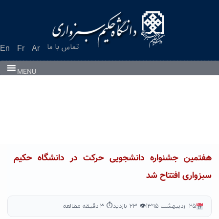
Ski
t
conten
تماس با ما
En
Fr
Ar
MENU
هفتمین جشنواره دانشجویی حرکت در دانشگاه حکیم
سبزواری افتتاح شد
۲۵ اردیبهشت ۱۳۹۵
👁 ۲۳ بازدید
⏱ ۳ دقیقه مطالعه