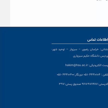
طلاعات تماس
شانی:
خراسان رضوی – سبزوار – توحید شهر-
ردیس دانشگاه حکیم سبزواری
ست الکترونیکی:
hakim@hsu.ac.ir
لفن : ۴۴۴۱۰۱۰۴ -۰۵۱
دورنگار:۴۴۴۱۰۳۰۰ -۰۵۱
د
پستی:۹۶۱۷۹۷۶۴۸۷ صندوق پستی:۳۹۷