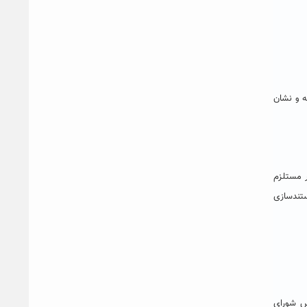
ه و نشان
ر مستلزم
ستندسازی
س شورای