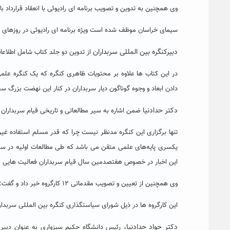
وی همچنین به تدوین و تصویب برنامه ای رادیوئی با انعقاد قرارداد 
سیمای خراسان موظف شده است ویژه برنامه ای رادیوئی در روزهای یکشنبه از ساعت ۹ الی ۹/۳۰ صبح هر هفته ا
دبیرکنگره بین المللی سربداران
از تدوین دو جلد کتاب شامل اطلاعا
در این کتاب ها علاوه بر محتویات ظاهری کنگره که یک کنگره علم
دادن ابعاد و وجوه گوناگون دیار سربداران در کنار این نهضت بزرگ 
دکتر حدادنیا
ضمن اشاره به سیر مطالعاتی و تاریخی قیام سربداران 
تنها برگزاری این کنگره مدنظر نیست چرا که قدر مسلم استفاده غی
یکسری پایه‌های علمی متقن می باشد که طی مطالعات اولیه در سی
این اخبار در خصوص هفتصدمین سال قیام سربداران فعالیت هایی 
وی همچنین از تعیین و تصویب مقدماتی ۱۲ کارگروه خبر داد و گفت:
این کارگروه ها در ذیل شورای سیاستگذاری کنگره بین المللی سربدارا
دکتر جواد حدادنیا،
رئیس دانشگاه حکیم سبزواری به عنوان دبیر 