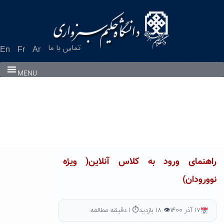
Ski
t
conten
تماس با ما
En
Fr
Ar
MENU
راهنمای ورود به کلاس آنلاین( ویژه
نوورودان)
۱۷ آذر ۱۴۰۰
👁 ۱۸ بازدید
⏱ ۱ دقیقه مطالعه