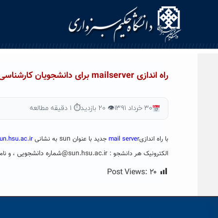
Ski
t
conten
راه اندازی mailserver برای دانشجویان کارشناسی ارشد
۳۰ خرداد ۱۳۹۱
👁 ۲۰ بازدید
⏱ ۱ دقیقه مطالعه
sun
با راه اندازی
mail server
جدید با عنوان
به نشانی
un.hsu.ac.ir
sun.hsu.ac.ir
@
شماره دانشجویی
الکترونیک هر دانشجو :
، و نام کار
Post Views:
۲۰