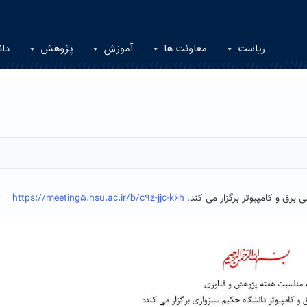
ریاست
معاونت ها
آموزش
پژوهش
دان
رق و کامپیوتر برگزار می کند
https://meeting5.hsu.ac.ir/b/c9z-jjc-k6h
.