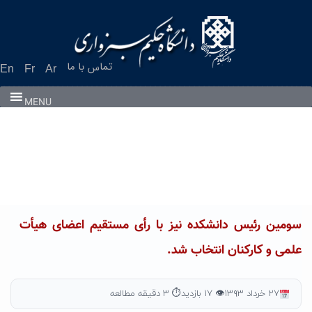
Ski
t
conten
تماس با ما
En
Fr
Ar
MENU
سومین رئیس دانشکده نیز با رأی مستقیم اعضای هیأت
علمی و کارکنان انتخاب شد.
۲۷ خرداد ۱۳۹۳
👁 ۱۷ بازدید
⏱ ۳ دقیقه مطالعه