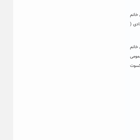
 خانم
ادی (
خانم
عمومی
شکسوت