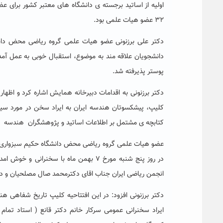
اولیه از اساتید برجسته ی دانشگاه های معتبر کشور برای
۳۲ عضو هیات علمی بود.
دکتر علی برزنونی عضو هیات علمی گروه ریاضی محض دانشگ
پوستر پذیرفته شد.
دکتر برزنونی به اقدامات دبیرخانه همایش اشاره کرد و اظها
کلیپ، پیشکسوتان هندسه ایران به ایراد سخن در مورد سیر ت
کتابچه ی مشتمل بر اطلاعات اساتید و پژوهشگران هندسه ایرا
عضو هیات علمی گروه ریاضی محض دانشگاه حکیم سبزواری ض
در روز پنج شنبه مورخ ۷ بهمن ماه با سخ
انجمن ریاضی ایران جناب اقای دکترمحمد صال مصلحیان و د
دکتر برزنونی افزود: در این افتتاحیه کلیپ تاریخ شفاهی 
ایراد سخنرانی عمومی سرکار خانم دکتر قانع ( استاد تم