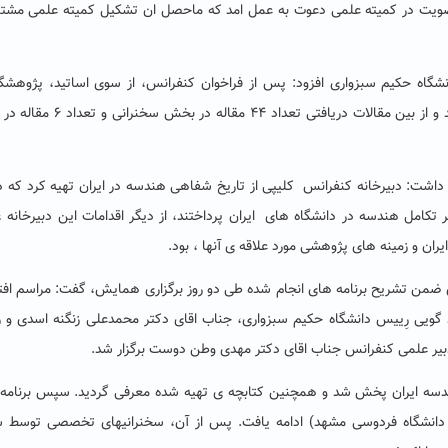
 عضویت در کمیته علمی دعوت به عمل امد که ماحصل ان تشکیل کمیته علمی مشت
اه حکیم سبزواری افزود: پس از فراخوان کنفرانس، از سوی اساتید، پژوهشگر
دانشجویان علاقه مند به موضوع، استقبال خوبی به عمل آمد و از بین مقالات دریافتی تعدا
ر داشت: دبیرخانه کنفرانس کلیپی از تاریخ شفاهی هندسه در ایران تهیه کرد که د
کامل هندسه در دانشگاه های ایران پرداختند، از دیگر اقدامات این دبیرخانه ،
ن و زمینه های پژوهشی مورد علاقه ی آنها ، بود.
من تشریح برنامه های انجام شده طی دو روز برگزاری همایش، گفت: مراسم افتت
نرانی و خوش امد گویی رِییس دانشگاه حکیم سبزواری، جناب اقای دکتر محمدعلی زنگنه اسدی 
بیر علمی کنفرانس جناب اقای دکتر مهدی وطن دوست برگزار شد.
هندسه ایران پخش شد و همچنین کتابچه ی تهیه شده معرفی گردید. سپس برنامه 
ام دانشگاه فردوسی مشهد) ادامه یافت. پس از آن، سخنرانیهای تخصصی توسط 